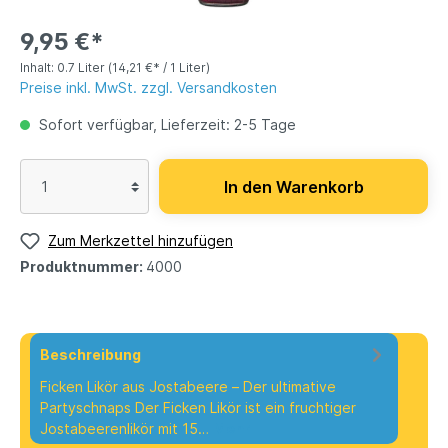
9,95 €*
Inhalt:
0.7 Liter
(14,21 €* / 1 Liter)
Preise inkl. MwSt. zzgl. Versandkosten
Sofort verfügbar, Lieferzeit: 2-5 Tage
In den Warenkorb
Zum Merkzettel hinzufügen
Produktnummer:
4000
Beschreibung
Ficken Likör aus Jostabeere – Der ultimative
Partyschnaps Der Ficken Likör ist ein fruchtiger
Jostabeerenlikör mit 15…
Mehr