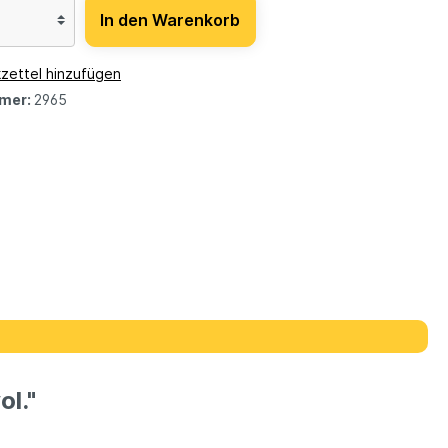
In den Warenkorb
zettel hinzufügen
mer:
2965
l."