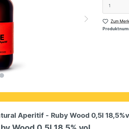
Zum Merk
Produktnum
ural Aperitif - Ruby Wood 0,5l 18,5%vo
uby Wood 0,5l 18,5% vol.