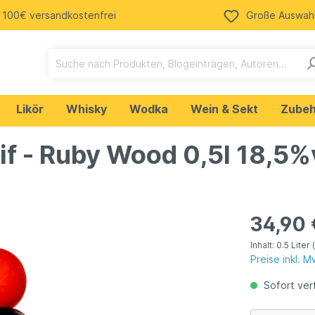
 100€ versandkostenfrei
Große Auswah
Likör
Whisky
Wodka
Wein & Sekt
Zubeh
if - Ruby Wood 0,5l 18,5%
n
Ale
Weißwein
Cola
Tequila
getränke
34,90 
Rum
Inhalt:
0.5 Liter
Preise inkl. 
ein Merchandising
Bud Spencer & Terence
osen
Sofort verf