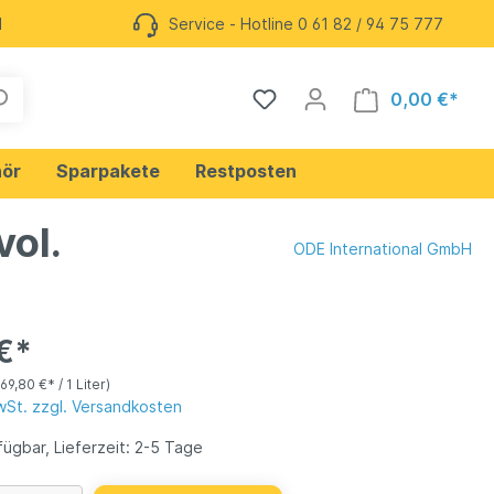
l
Service - Hotline 0 61 82 / 94 75 777
0,00 €*
ör
Sparpakete
Restposten
vol.
ODE International GmbH
Mate
Likör
€*
Cocktails
(69,80 €* / 1 Liter)
MwSt. zzgl. Versandkosten
 Hill
Deutscher Gin
ügbar, Lieferzeit: 2-5 Tage