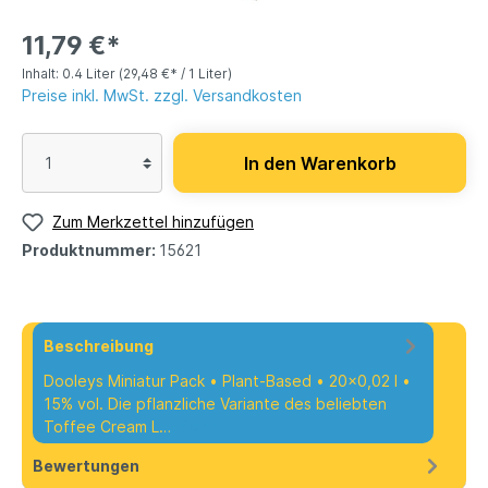
11,79 €*
Inhalt:
0.4 Liter
(29,48 €* / 1 Liter)
Preise inkl. MwSt. zzgl. Versandkosten
In den Warenkorb
Zum Merkzettel hinzufügen
Produktnummer:
15621
Beschreibung
Dooleys Miniatur Pack • Plant-Based • 20x0,02 l •
15% vol. Die pflanzliche Variante des beliebten
Toffee Cream L…
Mehr
Bewertungen