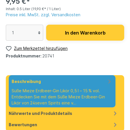
9,95 €*
Inhalt:
0.5 Liter
(19,90 €* / 1 Liter)
Preise inkl. MwSt. zzgl. Versandkosten
In den Warenkorb
Zum Merkzettel hinzufügen
Produktnummer:
20741
Beschreibung
Süße Mieze Erdbeer-Gin Likör 0,5 l – 15 % vol.
Entdecken Sie mit dem Süße Mieze Erdbeer-Gin
Likör von 24seven Spirits eine v…
Mehr
Nährwerte und Produktdetails
Bewertungen