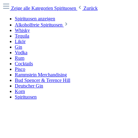
Zeige alle Kategorien
Spirituosen
Zurück
Spirituosen anzeigen
Alkoholfreie Spirituosen
Whisky
Tequila
Likör
Gin
Vodka
Rum
Cocktails
Pisco
Rammstein Merchandising
Bud Spencer & Terence Hill
Deutscher Gin
Korn
Spirituosen