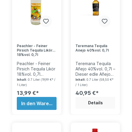
und garantiert ein
schon, dass es hier
Spaß auf jeder
um etwas
Party.
Besonderes geht.
Voller Süße hat der
Tequila fruchtige
Nuancen zu bieten.
Auch eisgekühlt mit
Eiswürfeln im Glas
Peachler - Feiner
Teremana Tequila
ist er auf jeder
Pirsich Tequila Likör
Anejo 40%vol. 0,7l
Party eine
18%vol. 0,7l
verführerische
Erfrischung.
Peachler - Feiner
Teremana Tequila
Pirsich Tequila Likör
Añejo 40%vol. 0,7l –
18%vol. 0,7l
Dieser edle Añejo
Entdecke den
reift über ein Jahr
Inhalt:
0.7 Liter
(19,99 €* /
Inhalt:
0.7 Liter
(58,50 €*
sanften und
in amerikanischen
1 Liter)
/ 1 Liter)
fruchtigen
Eichenfässern und
13,99 €*
40,95 €*
Geschmack des
entfaltet dadurch
Peachler Pfirsich
einen wunderbar
Details
In den Warenkorb
Tequila Likörs!
komplexen
Dieser Likör ist
Charakter. Feine
perfekt für alle, die
Aromen von Vanille,
auf der Suche nach
Karamell und
einem
gerösteter Agave