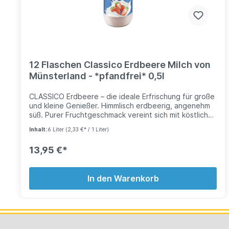
12 Flaschen Classico Erdbeere Milch von
Münsterland - *pfandfrei* 0,5l
CLASSICO Erdbeere – die ideale Erfrischung für große
und kleine Genießer. Himmlisch erdbeerig, angenehm
süß. Purer Fruchtgeschmack vereint sich mit köstlicher
Milch. Ein sommerlich, leichter Verwöhn-Moment,
Inhalt:
6 Liter
(2,33 €* / 1 Liter)
natürlich aus der Glasflasche – unserem
Geschmackstresor. Pfandfrei. Recycelbar.
13,95 €*
Wiederverschließbar.
In den Warenkorb