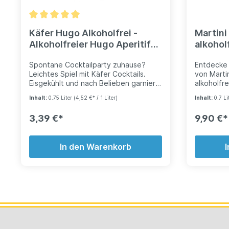
Genusserl
Augen! EA
Umverpac
Käfer Hugo Alkoholfrei -
Martini 
Alkoholfreier Hugo Aperitif
alkoholf
fertig gemischt 0,75l
Spontane Cocktailparty zuhause?
Entdecke
Leichtes Spiel mit Käfer Cocktails.
von Marti
Eisgekühlt und nach Belieben garniert
alkoholfre
verwandeln sie das eigene
verzauber
Inhalt:
0.75 Liter
(4,52 €* / 1 Liter)
Inhalt:
0.7 Li
Wohnzimmer im Handumdrehen in eine
Mischung 
gemütliche Cocktail-Lounge. Der
botanisch
3,39 €*
9,90 €*
beliebte Hugo Cocktail fertig
auf eine 
gemischt - auch ohne Alkohol ein
blühende Lan
Genuss.
Floreale p
In den Warenkorb
VERZEHREMPFEHLUNG:Gießen Sie
eleganten 
Käfer Hugo alkoholfrei in ein
und deine
bauchiges Weißweinglas, eine Hand
vollmund
voll Eiswürfel dazu, nach Belieben
sonnenger
frische Pfefferminzblätter, kurz
harmoniert
vorsichtig gerührt - fertig!
Süße ausg
pur auf Ei
erfrischen
Aperitif i