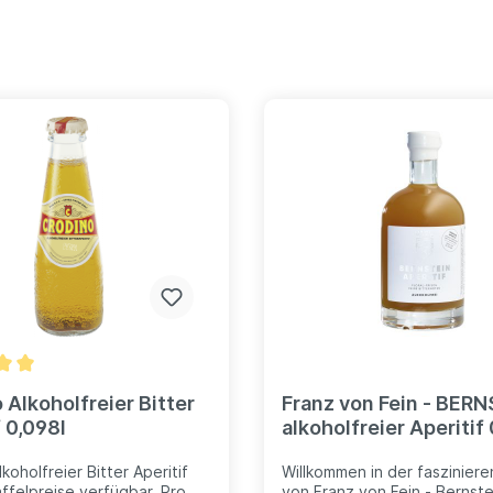
 Alkoholfreier Bitter
Franz von Fein - BERN
f 0,098l
alkoholfreier Aperitif 
0,0%vol.
koholfreier Bitter Aperitif
Willkommen in der faszinier
ffelpreise verfügbar. Pro
von Franz von Fein - Bernste