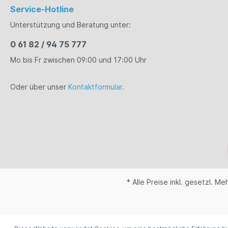
Feiere u
Service-Hotline
genieße d
ohne Kom
Unterstützung und Beratung unter:
entspannt
festlichen
0 61 82 / 94 75 777
verleiht 
Extra und
Mo bis Fr zwischen 09:00 und 17:00 Uhr
voller Genu
ohne Alko
Geschmack
Oder über unser
Kontaktformular
.
dass alkoh
keinesweg
Lasse dic
blumigen 
genieße ei
Aromen mi
vereint. Überrasche deine Gäste mit
einem neu
dich selb
Moment de
* Alle Preise inkl. gesetzl. M
Floreale -
jeder Fla
einzigart
unvergess
Gesellsch