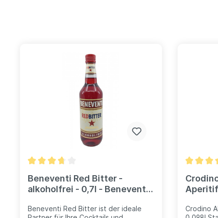
Beneventi Red Bitter -
Crodino
alkoholfrei - 0,7l - Beneventi
Aperiti
Redbitter
Beneventi Red Bitter ist der ideale
Crodino Al
Partner für Ihre Cocktails und
0,098l Sta