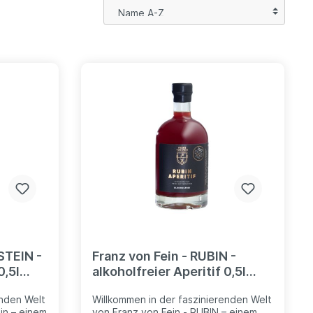
STEIN -
Franz von Fein - RUBIN -
0,5l
alkoholfreier Aperitif 0,5l
0,0%vol.
enden Welt
Willkommen in der faszinierenden Welt
in – einem
von Franz von Fein - RUBIN – einem