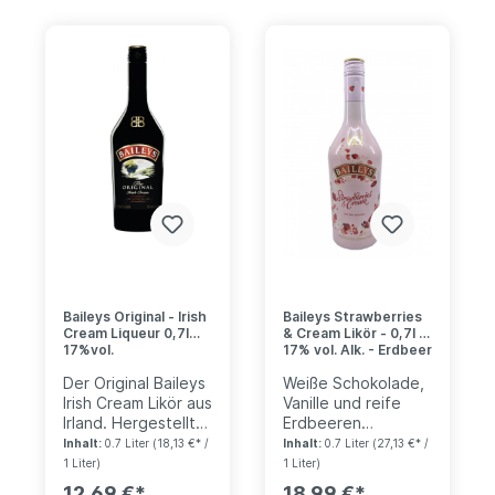
Baileys Original - Irish
Baileys Strawberries
Cream Liqueur 0,7l
& Cream Likör - 0,7l -
17%vol.
17% vol. Alk. - Erdbeer
Sahne Likör
Der Original Baileys
Weiße Schokolade,
Irish Cream Likör aus
Vanille und reife
Irland. Hergestellt
Erdbeeren
mir Original irischem
kombiniert mit dem
Inhalt:
0.7 Liter
(18,13 €* /
Inhalt:
0.7 Liter
(27,13 €* /
Whisky in Dublin
wohl bekanntesten
1 Liter)
1 Liter)
nach dem
Cremelikör der
12,69 €*
18,99 €*