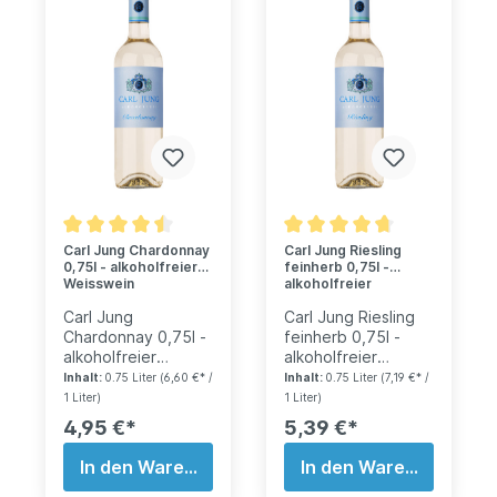
Carl Jung Chardonnay
Carl Jung Riesling
0,75l - alkoholfreier
feinherb 0,75l -
Weisswein
alkoholfreier
Weisswein
Carl Jung
Carl Jung Riesling
Chardonnay 0,75l -
feinherb 0,75l -
alkoholfreier
alkoholfreier
Weisswein Carl
Weisswein Der Carl
Inhalt:
0.75 Liter
(6,60 €* /
Inhalt:
0.75 Liter
(7,19 €* /
Jung präsentiert
Jung Riesling ist ein
1 Liter)
1 Liter)
mit dem
alkoholfreier,
4,95 €*
5,39 €*
Chardonnay einen
feinherber Wein aus
frischen, leichten,
den Reben von
In den Warenkorb
In den Warenkorb
alkoholfreien Wein
Rhein und Mosel.
mit
Die Rebsorte