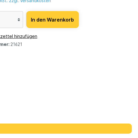
MwSt. zzgl. Versandkosten
In den Warenkorb
zettel hinzufügen
mer:
21621