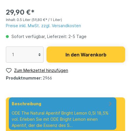
29,90 €*
Inhalt:
0.5 Liter
(59,80 €* / 1 Liter)
Preise inkl. MwSt. zzgl. Versandkosten
Sofort verfügbar, Lieferzeit: 2-5 Tage
In den Warenkorb
Zum Merkzettel hinzufügen
Produktnummer:
2966
Beschreibung
ODE The Natural Aperitif Bright Lemon 0,5l 18,5%
vol. Erleben Sie mit ODE Bright Lemon einen
Aperitif, der die Essenz des S…
Mehr