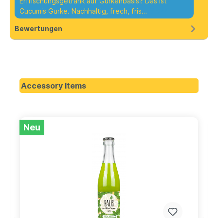
Erfrischungsgetränk auf Gurkenbasis? Das ist
Cucumis Gurke. Nachhaltig, frech, fris…
Mehr
Bewertungen
Accessory Items
Neu