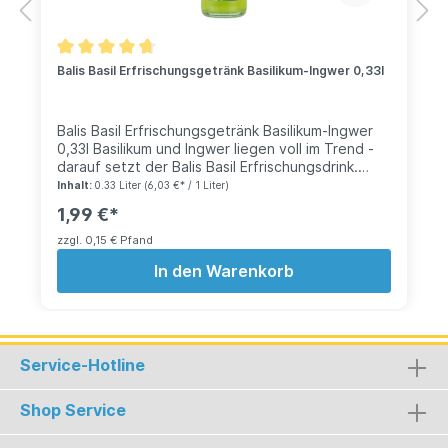
Balis Basil Erfrischungsgetränk Basilikum-Ingwer 0,33l
Balis Basil Erfrischungsgetränk Basilikum-Ingwer
0,33l Basilikum und Ingwer liegen voll im Trend -
darauf setzt der Balis Basil Erfrischungsdrink.
Erfrischend grüne Farbe sorgen nicht nur beim
Inhalt:
0.33 Liter
(6,03 €* / 1 Liter)
Aussehen für einen tollen, prickelnden
1,99 €*
Geschmack. Natürliche Aromen und natürliche
Fruchtsüße zeichnen dieses Getränk aus.
zzgl. 0,15 € Pfand
Limette, Orange, Zitrone und ein Hauch Holunder
In den Warenkorb
runden das geschmackliche Ergebnis ab.
Natürlich ist Balis Basil vegan & glutenfrei -
alkoholfrei sowieso und damit für Autofahrer
geeignet.
Service-Hotline
Shop Service