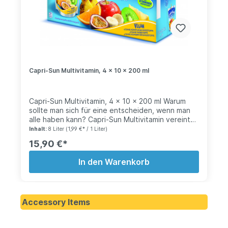
Capri-Sun Multivitamin, 4 x 10 x 200 ml
Capri-Sun Multivitamin, 4 x 10 x 200 ml Warum
sollte man sich für eine entscheiden, wenn man
alle haben kann? Capri-Sun Multivitamin vereint
den Geschmack von Orange, Apfel, Ananas,
Inhalt:
8 Liter
(1,99 €* / 1 Liter)
Banane, Kiwi und Maracuja in einem leckeren
15,90 €*
Getränk. Lecker hoch 6! Ohne
Konservierungsstoffe Ohne Farbstoffe Ohne
In den Warenkorb
künstliche Süssstoffe
Accessory Items