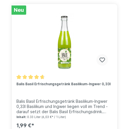
Neu
Balis Basil Erfrischungsgetränk Basilikum-Ingwer 0,33l
Balis Basil Erfrischungsgetränk Basilikum-Ingwer
0,33l Basilikum und Ingwer liegen voll im Trend -
darauf setzt der Balis Basil Erfrischungsdrink.
Erfrischend grüne Farbe sorgen nicht nur beim
Inhalt:
0.33 Liter
(6,03 €* / 1 Liter)
Aussehen für einen tollen, prickelnden
1,99 €*
Geschmack. Natürliche Aromen und natürliche