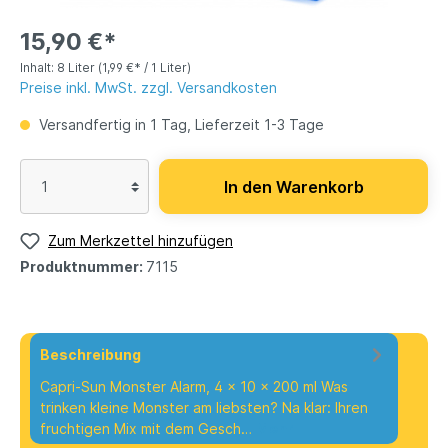
15,90 €*
Inhalt:
8 Liter
(1,99 €* / 1 Liter)
Preise inkl. MwSt. zzgl. Versandkosten
Versandfertig in 1 Tag, Lieferzeit 1-3 Tage
In den Warenkorb
Zum Merkzettel hinzufügen
Produktnummer:
7115
Beschreibung
Capri-Sun Monster Alarm, 4 x 10 x 200 ml Was
trinken kleine Monster am liebsten? Na klar: Ihren
fruchtigen Mix mit dem Gesch…
Mehr