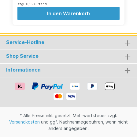
Fruchtsüße zeichnen dieses Getränk aus.
zzgl. 0,15 € Pfand
Limette, Orange, Zitrone und ein Hauch Holunder
In den Warenkorb
runden das geschmackliche Ergebnis ab.
Natürlich ist Balis Basil vegan & glutenfrei -
alkoholfrei sowieso und damit für Autofahrer
geeignet.
Service-Hotline
Shop Service
Informationen
* Alle Preise inkl. gesetzl. Mehrwertsteuer zzgl.
Versandkosten
und ggf. Nachnahmegebühren, wenn nicht
anders angegeben.