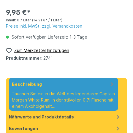
9,95 €*
Inhalt:
0.7 Liter
(14,21 €* / 1 Liter)
Preise inkl. MwSt. zzgl. Versandkosten
Sofort verfügbar, Lieferzeit: 1-3 Tage
Zum Merkzettel hinzufügen
Produktnummer:
2741
Beschreibung
Tauchen Sie ein in die Welt des legendären Captain
Morgan White Rum! In der stilvollen 0,7l Flasche mit
einem Alkoholgehalt…
Mehr
Nährwerte und Produktdetails
Bewertungen