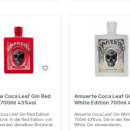
– zurecht – auch heute noch
nicht mehr im Brauverfahren
hergestellt wird. Damit es i
des Reinheitsgebots gar nic
Missverständnissen kommt, 
unser Produkt Thomas Henry
Ginger. Passt auch besser: S
es in der Tat, und Ginger ist
drin. Aber eben kein Bier un
kein Alkohol. Der kommt erst
wenn unser Thomas Henry S
Ginger mit Gin, Rum oder an
Spirituosen zu köstlichen Dr
vermählt wird.
e Coca Leaf Gin Red
Amuerte Coca Leaf G
 700ml 43%vol.
White Edition 700ml 
oca Leaf Gin Red Edition
Amuerte Coca Leaf Gin Whit
vol. In die Red Edition von
700ml 43%vol. Die in der Am
erden dieselben Botanicals
White Gin verwendeten
e in die Black Edition, unter
Pflanzenstoffe sind nebst d