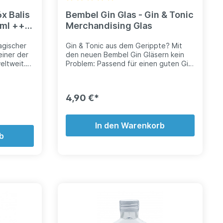
x Balis
Bembel Gin Glas - Gin & Tonic
 ml +++
Merchandising Glas
magischer
Gin & Tonic aus dem Gerippte? Mit
einer der
den neuen Bembel Gin Gläsern kein
eltweit.
Problem: Passend für einen guten Gin
sches,
& Tonic mit 0,36l Füllmenge. Natürlich
ur Hand
mit gedrucktem Bembel Gin Logo und
ng recht
gerippter Verzierung. Schmecke lasse!
4,90 €*
n Basilikum
e
che
In den Warenkorb
orragend
likums
b
ie starken
 Der Basil
 eine
4 cl
gwer
ibe
 geben
n.
um