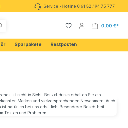
l
Service - Hotline 0 61 82 / 94 75 777
0,00 €*
ör
Sparpakete
Restposten
Mate
Likör
ds ist nicht in Sicht. Bei xxl-drinks erhalten Sie ein
Cocktails
ekannten Marken und vielversprechenden Newcomern. Auch
 Hill
Deutscher Gin
st natürlich bei uns erhältlich. Besonderer Beliebtheit
um Testen und Probieren.