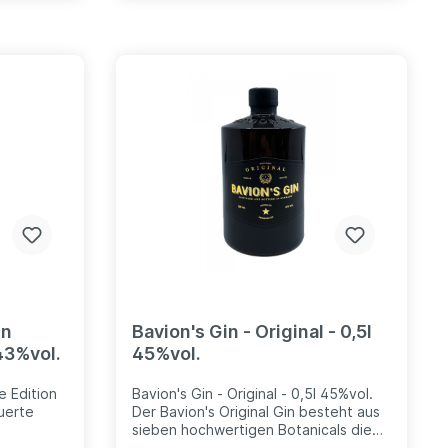
, wo sie
Kokainblättern verfeinern
Drachenfrüchte, Tamarillo, Papaya,
m Lande
peruanische Physalis und
ht erst zu
Orangenschalde die Wacholdernote.
heißt
 Spicy
picy ist
 ordentlich
d auch
 dazu,
picy
deren
inks
in
Bavion's Gin - Original - 0,5l
43%vol.
45%vol.
e Edition
Bavion's Gin - Original - 0,5l 45%vol.
uerte
Der Bavion's Original Gin besteht aus
sieben hochwertigen Botanicals die
en
mit fruchtigen Zitrus- und