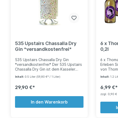
Blüten
535 Upstairs Chassalla Dry
6 x Tho
Gin *versandkostenfrei*
0,2l
535 Upstairs Chassalla Dry Gin
6 x Thoma
*versandkostenfrei* Der 535 Upstairs
Erleben S
Chassalla Dry Gin ist dem Kasseler
von Thom
Bergpark gewidmet, welcher seit 2013
des ganze
Inhalt:
0.5 Liter
(59,80 €* / 1 Liter)
Inhalt:
1.2 Li
dem Weltkulturerbe Unesco angehört.
Zutaten: 
Er symbolisiert die 535 Treppenstufen
natürlich
29,90 €*
6,99 €*
hinauf zum Herkules. Dieser Gin
natürlich
zeichnet sich durch kräutrige Aromen
Citronens
zzgl. 0,90 €
wie Rosmarin, Thymian und Basilikum
Vegan und
In den Warenkorb
aus. Untermalt werden die
Nährwerta
mediterranen Kräuter von 12
(37kcal) |
Botanicals aus dem Kasseler Bergpark,
Fettsäure
für jede Heldentat des Herkules wird
davon Zuck