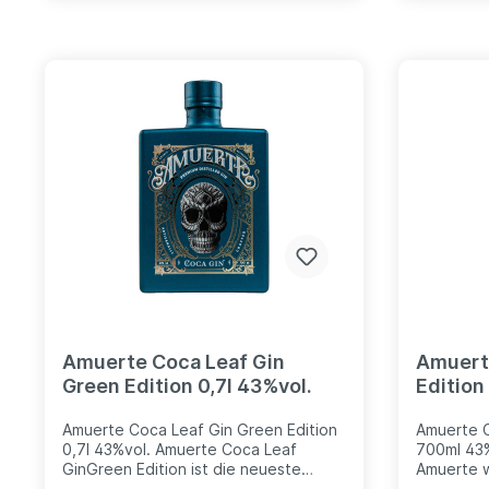
eine Zutat verwendet. Handverlesene
0g
Kräuter wie Eukalyptus, Sanddorn,
Brombeerblätter und Rosenblüte
sorgen für ein einzigartiges
Geschmackserlebnis. Jede Charge
des 535 Upstairs Chassalla Dry Gin
umfasst exklusiv 535 Flaschen, eine
Flasche je Treppenstufe hinauf zum
Herkules.
Amuerte Coca Leaf Gin
Amuert
Green Edition 0,7l 43%vol.
Edition
Amuerte Coca Leaf Gin Green Edition
Amuerte C
0,7l 43%vol. Amuerte Coca Leaf
700ml 43%
GinGreen Edition ist die neueste
Amuerte w
limitierte Version des belgischen
gepackt wi