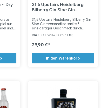
 ~ Dry
31,5 Upstairs Heidelberg
Bilberry Gin Sloe Gin
*versandkostenfrei*
adrate
31,5 Upstairs Heidelberg Bilberry Gin
piel aus
Sloe Gin *versandkostenfrei*
ndel und
einzigartiger Geschmack durch
das
perfekt abgestimmte Botanicals
Inhalt:
0.5 Liter
(59,80 €* / 1 Liter)
(Zutaten) - das Zusammenspiel von
me ist
Roseblüte, Earl Grey, Zitronengras
29,90 €*
und Heidelbeere verleiht dem 315
leitet,
BILBERRY GIN von UPSTAIRS einen
ikett des
unbeschreiblich leckeren Geschmack
b
In den Warenkorb
et sind.
und
rzwald
ige Note
t mit
stillat,
se,
ndigen
, der
on wird
nen
 der