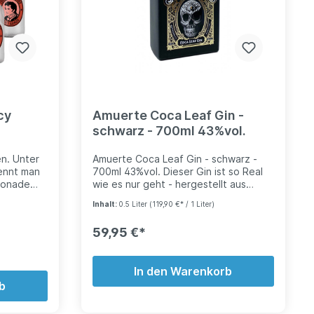
lcher
lichen
Brennerei
e per Hand
sich auf
cy
Amuerte Coca Leaf Gin -
schwarz - 700ml 43%vol.
en. Unter
Amuerte Coca Leaf Gin - schwarz -
ennt man
700ml 43%vol. Dieser Gin ist so Real
imonade
wie es nur geht - hergestellt aus
 von
echten Koka-Blättern, handverlesen in
Inhalt:
0.5 Liter
(119,90 €* / 1 Liter)
den Peruanischen Hochgebirgen.
en.
Abgeschmeckt mit einer Auswahl
59,95 €*
südamerikanischer Früchte bietet
wie ein
dieser Gin eine herausregende
nd in
Geschmackskomposition. Ein wahrlich
In den Warenkorb
undert
spiritueller Drink - nicht nur physisch.
die
b
Die Flasche wird mit echtem 24 Karat
Blattgold veredelt. Entworfen von
as tun sie
berühmten Künstlern. Neben