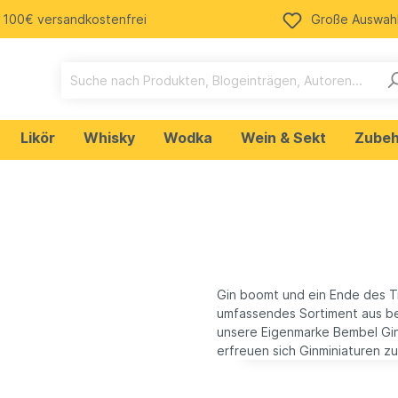
 100€ versandkostenfrei
Große Auswah
Likör
Whisky
Wodka
Wein & Sekt
Zubeh
n
Ale
Weißwein
Cola
Tequila
getränke
Gin boomt und ein Ende des Tren
Rum
umfassendes Sortiment aus b
ein Merchandising
Bud Spencer & Terence
unsere Eigenmarke Bembel Gin i
erfreuen sich Ginminiaturen z
osen