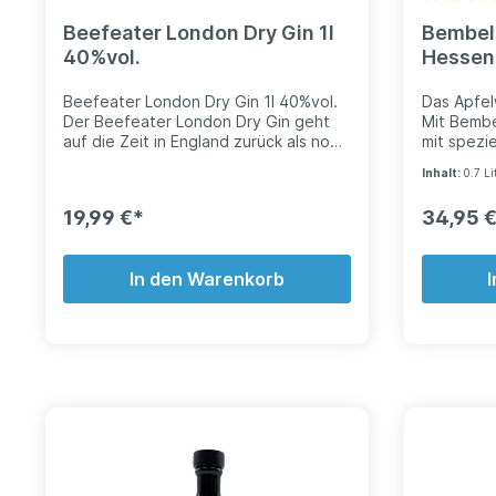
Beefeater London Dry Gin 1l
Bembel 
40%vol.
Hessen 
*versan
Beefeater London Dry Gin 1l 40%vol.
Das Apfel
Der Beefeater London Dry Gin geht
Mit Bembe
auf die Zeit in England zurück als noch
mit spezie
zahlreiche Distillen Gin, bzw.
beim Öffn
Inhalt:
0.7 Li
Wacholderbrand herstellten. Seit 1860
man einen 
ist die Destille schon aktiv und bietet
Hauptges
19,99 €*
34,95 
seinen Gin an. Besonders hochwertige
sind grüne
Zutaten, wie Zitronen, Orangen, ein
schnell e
wenig Mandel und Koriander und
war für u
In den Warenkorb
natürlich der obligatorische Wacholder
präsent, n
machen diesen Gin zu einem Standard
einen Gin
in deutschen, sowie internationalen
Diesen Zu
Bars.
Bembel Gi
Getränk H
Getränk G
klassisch
Apfel-Not
Zitrussch
Gin harmo
haben wir