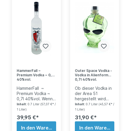
HammerFall ~
Outer Space Vodka -
Premium Vodka ~ 0,7l
Vodka in Alienform
40%vol.
0,7l 40%vol.
HammerFall ~
Ob dieser Vodka in
Premium Vodka ~
der Area 51
0,7l 40%vol. Wenn
hergestellt wird
die Hämmer hoch
oder ob das CIA
Inhalt:
0.7 Liter
(57,07 €* /
Inhalt:
0.7 Liter
(45,57 €* /
gehalten werden,
hinter den aktuell
1 Liter)
1 Liter)
erheben sich die
veröffentlichen
39,95 €*
31,90 €*
Templer, setzen
Bildern von
Herzen in Brand
Ausserirdischen auf
In den Warenkorb
In den Warenkorb
und verwandeln
der Erde