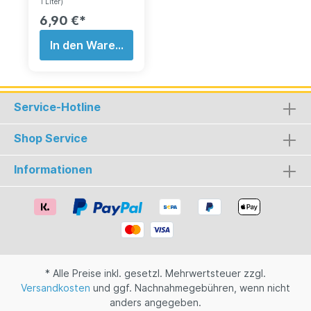
Sahnelikör im
1 Liter)
herkömlichen Sinne.
6,90 €*
Puschkin bleibt sich
seinem Ursprung
In den Warenkorb
treu und hat mit
dem Puschkin Nuts
& Nougat eine
herausragende
Geschmacksexplosi
Service-Hotline
on kreiert. Ideal als
Dessert oder im
Shop Service
Cocktail.
Alkoholgehalt:
17,5% vol.
Informationen
* Alle Preise inkl. gesetzl. Mehrwertsteuer zzgl.
Versandkosten
und ggf. Nachnahmegebühren, wenn nicht
anders angegeben.