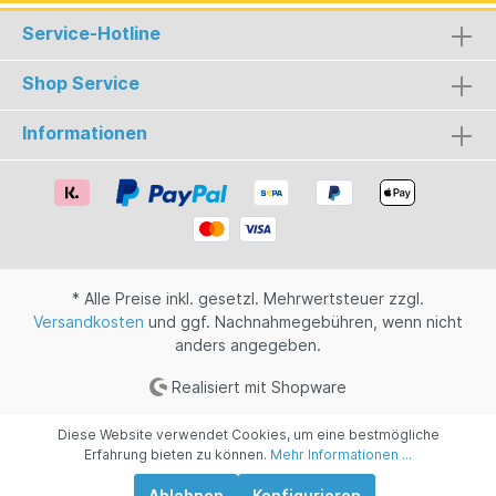
den Raum. Leichte Wacholdernoten auf der
Service-Hotline
Zunge beim probieren und frischer, grüner Apfel
im Abgang. Eine perfekte Komposition, welche
die spritzige Fruchtigkeit von hessischem
Shop Service
Apfelwein (Ebbelwoi) mit einem klassischen Gin
verbindet.
Informationen
* Alle Preise inkl. gesetzl. Mehrwertsteuer zzgl.
Versandkosten
und ggf. Nachnahmegebühren, wenn nicht
anders angegeben.
Realisiert mit Shopware
Diese Website verwendet Cookies, um eine bestmögliche
Erfahrung bieten zu können.
Mehr Informationen ...
Ablehnen
Konfigurieren