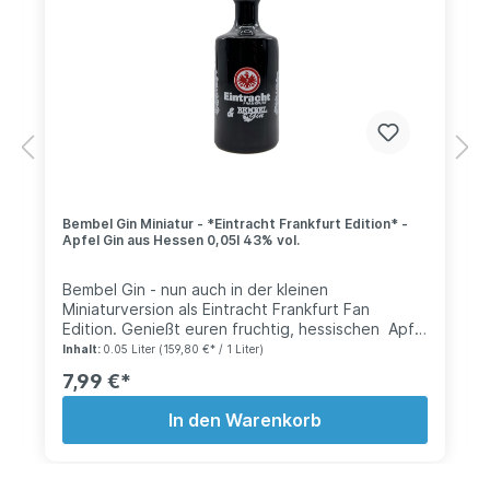
Bembel Gin Miniatur - *Eintracht Frankfurt Edition* -
Apfel Gin aus Hessen 0,05l 43% vol.
Bembel Gin - nun auch in der kleinen
Miniaturversion als Eintracht Frankfurt Fan
Edition. Genießt euren fruchtig, hessischen Apfel
Gin nun auch unterwegs. Zum verschenken, in
Inhalt:
0.05 Liter
(159,80 €* / 1 Liter)
kleinen Geschenkkörben, im Adventskalender
7,99 €*
oder als kleines alkoholisches Osterei. Auch bei
dieser Flasche wurde wieder wert auf
In den Warenkorb
authentizität gelegt und natürlich verwenden wir
nur Keramik in der Herstellung. Geschmack:
Fruchtig, Frische Apfelnoten treten schon direkt
beim öffnen der Flasche aus und durchströmen