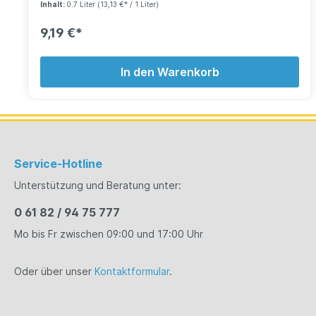
Inhalt:
0.7 Liter
(13,13 €* / 1 Liter)
Geschmack und einen angenehmen Geruch bekannt.
Das leicht säuerliche und aussergewöhnlich kraftvolle
9,19 €*
Aroma von MONIN Sirup Pink Grapefruit verleiht
Cocktails eine ganz besondere Note! Entdecken Sie
selbst MONIN Sirup Pink Grapefruit!
In den Warenkorb
Service-Hotline
Unterstützung und Beratung unter:
0 61 82 / 94 75 777
Mo bis Fr zwischen 09:00 und 17:00 Uhr
Oder über unser
Kontaktformular
.