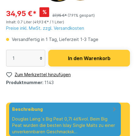
%
34,95 €*
37,95 €*
(7.91% gespart)
Inhalt:
0.7 Liter
(49,93 €* / 1 Liter)
Preise inkl. MwSt. zzgl. Versandkosten
Versandfertig in 1 Tag, Lieferzeit 1-3 Tage
In den Warenkorb
Zum Merkzettel hinzufügen
Produktnummer:
1143
Beschreibung
Douglas Laing´s Big Peat 0,7l 46%vol. Beim Big
Peat wurden die besten Islay Single Malts zu einer
unverkennbaren Geschmacksk…
Mehr