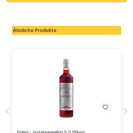
Ähnliche Produkte
Ficken - Jostabeerenlikör 0,7l 15%vol.