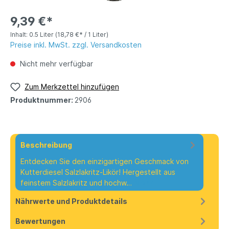
9,39 €*
Inhalt:
0.5 Liter
(18,78 €* / 1 Liter)
Preise inkl. MwSt. zzgl. Versandkosten
Nicht mehr verfügbar
Zum Merkzettel hinzufügen
Produktnummer:
2906
Beschreibung
Entdecken Sie den einzigartigen Geschmack von
Kutterdiesel Salzlakritz-Likör! Hergestellt aus
feinstem Salzlakritz und hochw…
Mehr
Nährwerte und Produktdetails
Bewertungen