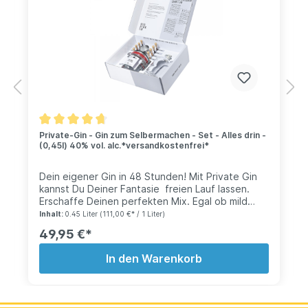
Private-Gin - Gin zum Selbermachen - Set - Alles drin -
(0,45l) 40% vol. alc.*versandkostenfrei*
Dein eigener Gin in 48 Stunden! Mit Private Gin
kannst Du Deiner Fantasie freien Lauf lassen.
Erschaffe Deinen perfekten Mix. Egal ob mild
oder herb, fruchtig oder würzig. Private Gin gibt
Inhalt:
0.45 Liter
(111,00 €* / 1 Liter)
Dir die Freiheit, Deinen eigenen Gin, mit allerhand
49,95 €*
besten Zutaten herzustellen. Du entscheidest,
welche Zutaten du verwenden möchtest. Ideales
In den Warenkorb
Geschenk für Gin-Freunde Unser Do-it-yourself
Gin-Baukasten ist auch ein tolles Geschenk für
alle Gin-Fans. Welchen Gin hat das
Geburtstagskind bereits, welchen nicht? Was