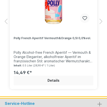
Polly French Aperitif Vermouth&Orange 0,5l 0,0%vol.
Polly Alcohol-free French Aperitif — Vermouth &
Orange Eleganter, alkoholfreier Aperitif im
französischen Stil: aromatischer Wermutcharakter
trifft auf warme Orangenaromen. Ausgewogen
Inhalt:
0.5 Liter
(28,98 €* / 1 Liter)
herb-süß — perfekt für klassische alkoholfreie
14,49 €*
Cocktails oder als stilvoller Einstieg in einen
Abend. Geschmack: Wermutartige Kräuter &
Details
sonnige Orange Serviervorschlag: Pur auf Eis
oder im alkoholfreien Spritz mit Soda
Gelegenheit: Aperitif, elegante Mocktails, Dinner-
Einstieg
Service-Hotline